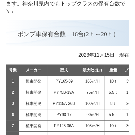
ます。神奈川県内でもトップクラスの保有台数で
す。
ポンプ車保有台数 16台(2ｔ～20ｔ）
2023年11月15日 現在
号機
メーカー
型式
最大吐出力
重量
ブー
1
極東開発
PY165-39
165㎥/H
10ｔ
39ｍ
2
極東開発
PY75B-19A
75㎥/H
5.5ｔ
17ｍ
3
極東開発
PY115A-26B
100㎥/H
8ｔ
26ｍ
6
極東開発
PY90-17
90㎥/H
5.5ｔ
17ｍ
7
極東開発
PY125-36A
103㎥/H
10ｔ
36ｍ