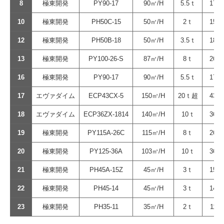
8
極東開発
PY90-17
90㎥/H
5.5ｔ
17ｍ
10
極東開発
PH50C-15
50㎥/H
2ｔ
15ｍ
12
極東開発
PH50B-18
50㎥/H
3.5ｔ
18ｍ
13
極東開発
PY100-26-S
87㎥/H
8ｔ
26ｍ
16
極東開発
PY90-17
90㎥/H
5.5ｔ
17ｍ
17
エヴァダイム
ECP43CX-5
150㎥/H
20ｔ超
43ｍ
18
エヴァダイム
ECP36ZX-1814
140㎥/H
10ｔ
36ｍ
19
極東開発
PY115A-26C
115㎥/H
8ｔ
26ｍ
20
極東開発
PY125-36A
103㎥/H
10ｔ
36ｍ
21
極東開発
PH45A-15Z
45㎥/H
3ｔ
15ｍ
22
極東開発
PH45-14
45㎥/H
3ｔ
14ｍ
23
極東開発
PH35-11
35㎥/H
2ｔ
11ｍ